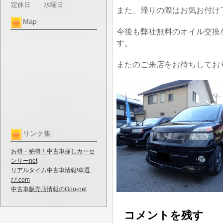
定休日
水曜日
また、帰りの際はお気お付け
Map
今後も弊社無料のオイル交換
す。
またのご来店をお待ちしてお
リンク集
お得・納得！中古車探しカーセ
ンサーnet
リアルタイム中古車情報!車選
び.com
中古車販売店情報のGoo-net
コメントを残す