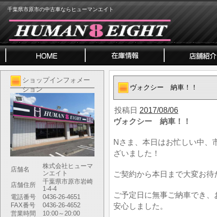
千葉県市原市の中古車ならヒューマンエイト
ショップインフォメー
ヴォクシー 納車！！
ション
投稿日
2017/08/06
ヴォクシー 納車！！
Nさま、本日はお忙しい中、
ざいました！
株式会社ヒューマ
店舗名
ンエイト
ご契約から本日まで大変お待
千葉県市原市岩崎
店舗住所
1-4-4
ご予定日に無事ご納車でき、
電話番号
0436-26-4651
FAX番号
0436-26-4652
安心しました。
営業時間
10:00～20:00