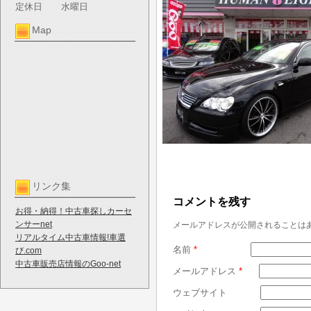
定休日
水曜日
Map
リンク集
コメントを残す
お得・納得！中古車探しカーセ
ンサーnet
メールアドレスが公開されることは
リアルタイム中古車情報!車選
名前
*
び.com
中古車販売店情報のGoo-net
メールアドレス
*
ウェブサイト