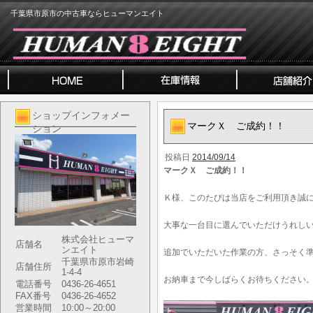
千葉県市原市の中古車ならヒューマンエイト
ショップインフォメー
マークＸ ご成約！！
ション
投稿日
2014/09/14
マークＸ ご成約！！
Ｋ様、このたびは当店をご利用頂き誠
大事な一台目に選んでいただけうれし
株式会社ヒューマ
店舗名
ンエイト
追加でいただいた作業の方、さっそく準
千葉県市原市岩崎
店舗住所
1-4-4
お納車まで今しばらくお待ちください
電話番号
0436-26-4651
FAX番号
0436-26-4652
営業時間
10:00～20:00