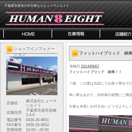
千葉県市原市の中古車ならヒューマンエイト
ショップインフォメー
フィットハイブリッド 納
ション
投稿日
2014/09/07
フィットハイブリッド 納車！！
Ｔ様、この度は当店にてお取り寄せで
幸い雨もあがり、内外装の状態にご満
株式会社ヒューマ
店舗名
ンエイト
今後も末長いお付き合いどうぞよろし
千葉県市原市岩崎
店舗住所
1-4-4
電話番号
0436-26-4651
FAX番号
0436-26-4652
営業時間
10:00～20:00