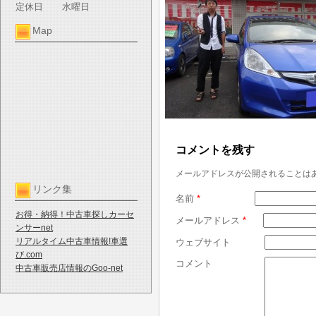
定休日
水曜日
Map
コメントを残す
メールアドレスが公開されることは
リンク集
名前
*
お得・納得！中古車探しカーセ
メールアドレス
*
ンサーnet
リアルタイム中古車情報!車選
ウェブサイト
び.com
コメント
中古車販売店情報のGoo-net