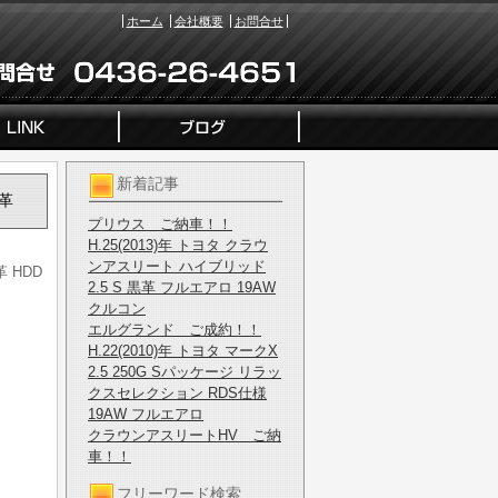
ホーム
会社概要
お問合せ
新着記事
黒革
プリウス ご納車！！
H.25(2013)年 トヨタ クラウ
ンアスリート ハイブリッド
 HDD
2.5 S 黒革 フルエアロ 19AW
クルコン
エルグランド ご成約！！
H.22(2010)年 トヨタ マークX
2.5 250G Sパッケージ リラッ
クスセレクション RDS仕様
19AW フルエアロ
クラウンアスリートHV ご納
車！！
フリーワード検索