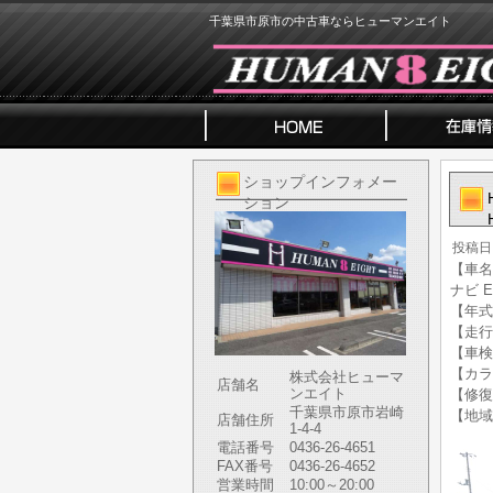
千葉県市原市の中古車ならヒューマンエイト
ショップインフォメー
ション
投稿日
【車名
ナビ E
【年式】
【走行
【車検
【カラ
株式会社ヒューマ
店舗名
ンエイト
【修復
千葉県市原市岩崎
【地域
店舗住所
1-4-4
電話番号
0436-26-4651
FAX番号
0436-26-4652
営業時間
10:00～20:00