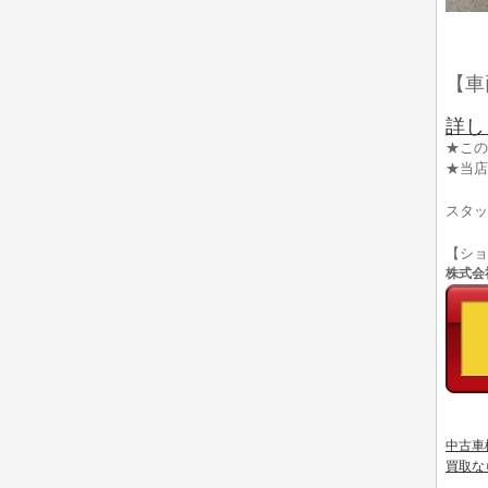
【車
詳し
★この
★当店
スタッ
【シ
株式会社
中古車
買取な