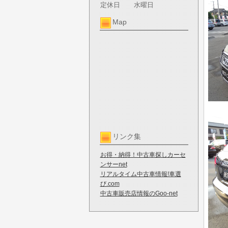
定休日
水曜日
Map
リンク集
お得・納得！中古車探しカーセ
ンサーnet
リアルタイム中古車情報!車選
び.com
中古車販売店情報のGoo-net