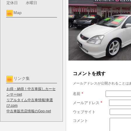
定休日
水曜日
Map
コメントを残す
リンク集
メールアドレスが公開されることは
お得・納得！中古車探しカーセ
名前
*
ンサーnet
リアルタイム中古車情報!車選
メールアドレス
*
び.com
中古車販売店情報のGoo-net
ウェブサイト
コメント