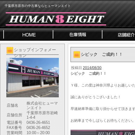
千葉県市原市の中古車ならヒューマンエイト
ショップインフォメー
シビック ご成約！！
ション
投稿日
2014/08/30
シビック ご成約！！
Ｙ様、この度は神奈川県よりお越しい
誠にありがとうございました！
株式会社ヒューマ
店舗名
ンエイト
早速納車準備に取り掛からせて頂きま
千葉県市原市岩崎
店舗住所
1-4-4
お納車まで今しばらくお待ちください
電話番号
0436-26-4651
FAX番号
0436-26-4652
営業時間
10:00～20:00