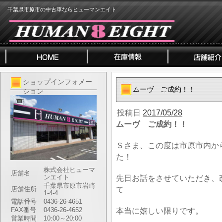
千葉県市原市の中古車ならヒューマンエイト
ショップインフォメー
ムーヴ ご成約！！
ション
投稿日
2017/05/28
ムーヴ ご成約！！
Ｓさま、この度は市原市内か
た！
株式会社ヒューマ
店舗名
ンエイト
先日お話をさせていただき、
千葉県市原市岩崎
て
店舗住所
1-4-4
電話番号
0436-26-4651
FAX番号
0436-26-4652
本当に嬉しい限りです。
営業時間
10:00～20:00