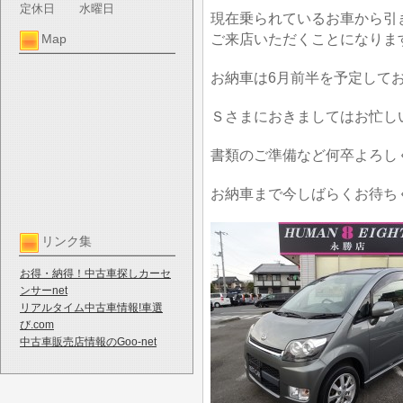
定休日
水曜日
現在乗られているお車から引
ご来店いただくことになりま
Map
お納車は6月前半を予定して
Ｓさまにおきましてはお忙し
書類のご準備など何卒よろし
お納車まで今しばらくお待ち
リンク集
お得・納得！中古車探しカーセ
ンサーnet
リアルタイム中古車情報!車選
び.com
中古車販売店情報のGoo-net