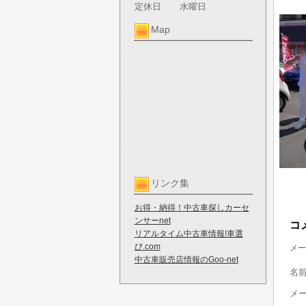
定休日
水曜日
Map
リンク集
お得・納得！中古車探しカーセ
ンサーnet
コ
リアルタイム中古車情報!車選
び.com
メー
中古車販売店情報のGoo-net
名
メ