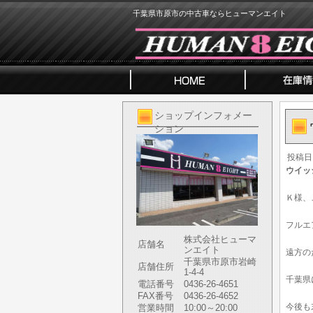
千葉県市原市の中古車ならヒューマンエイト
ショップインフォメー
ション
投稿日
ウイッ
Ｋ様、
フルエ
株式会社ヒューマ
店舗名
ンエイト
遠方の
千葉県市原市岩崎
店舗住所
1-4-4
千葉県
電話番号
0436-26-4651
FAX番号
0436-26-4652
今後も
営業時間
10:00～20:00