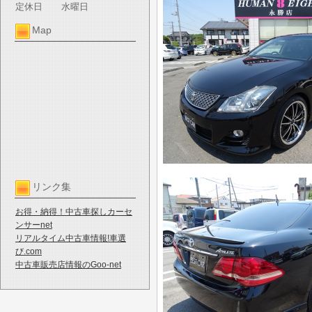
定休日
水曜日
Map
リンク集
お得・納得！中古車探しカーセ
ンサーnet
リアルタイム中古車情報!車選
び.com
中古車販売店情報のGoo-net