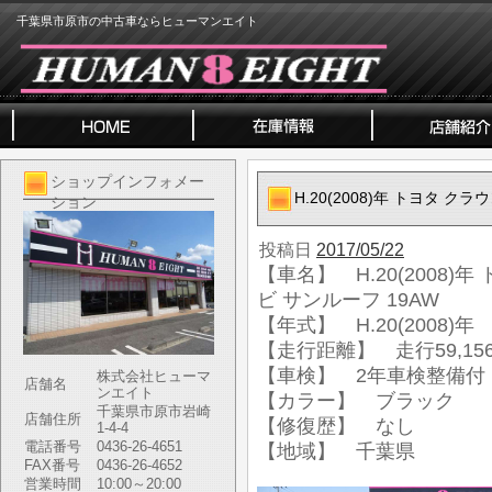
千葉県市原市の中古車ならヒューマンエイト
ショップインフォメー
H.20(2008)年 トヨタ ク
ション
投稿日
2017/05/22
【車名】 H.20(2008)
ビ サンルーフ 19AW
【年式】 H.20(2008)年
【走行距離】 走行59,156
【車検】 2年車検整備付
株式会社ヒューマ
店舗名
ンエイト
【カラー】 ブラック
千葉県市原市岩崎
店舗住所
【修復歴】 なし
1-4-4
電話番号
0436-26-4651
【地域】 千葉県
FAX番号
0436-26-4652
営業時間
10:00～20:00