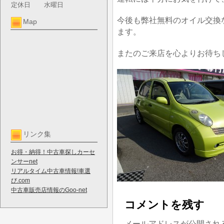
定休日
水曜日
今後も弊社無料のオイル交換
Map
ます。
またのご来店を心よりお待ち
リンク集
お得・納得！中古車探しカーセ
ンサーnet
リアルタイム中古車情報!車選
び.com
中古車販売店情報のGoo-net
コメントを残す
メールアドレスが公開され