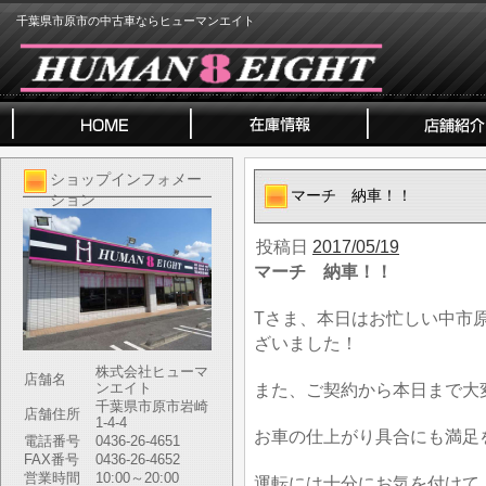
千葉県市原市の中古車ならヒューマンエイト
ショップインフォメー
マーチ 納車！！
ション
投稿日
2017/05/19
マーチ 納車！！
Tさま、本日はお忙しい中市
ざいました！
株式会社ヒューマ
店舗名
ンエイト
また、ご契約から本日まで大
千葉県市原市岩崎
店舗住所
1-4-4
お車の仕上がり具合にも満足
電話番号
0436-26-4651
FAX番号
0436-26-4652
営業時間
10:00～20:00
運転には十分にお気を付けて