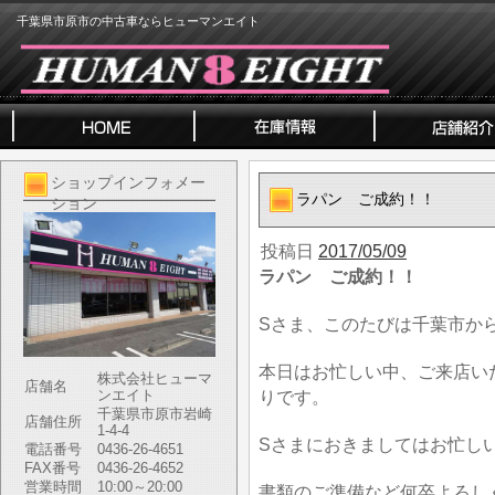
千葉県市原市の中古車ならヒューマンエイト
ショップインフォメー
ラパン ご成約！！
ション
投稿日
2017/05/09
ラパン ご成約！！
Sさま、このたびは千葉市か
本日はお忙しい中、ご来店い
株式会社ヒューマ
店舗名
ンエイト
りです。
千葉県市原市岩崎
店舗住所
1-4-4
Sさまにおきましてはお忙し
電話番号
0436-26-4651
FAX番号
0436-26-4652
営業時間
10:00～20:00
書類のご準備など何卒よろし