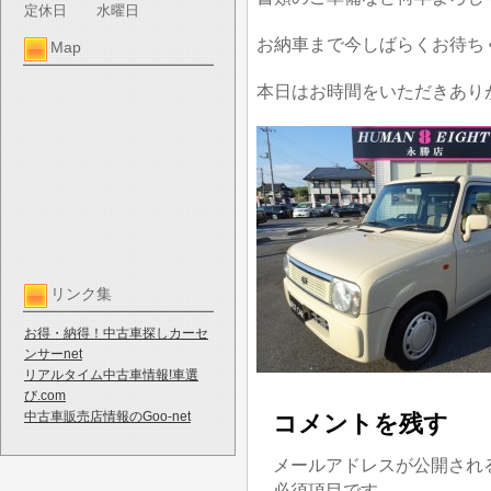
定休日
水曜日
お納車まで今しばらくお待ち
Map
本日はお時間をいただきあり
リンク集
お得・納得！中古車探しカーセ
ンサーnet
リアルタイム中古車情報!車選
び.com
中古車販売店情報のGoo-net
コメントを残す
メールアドレスが公開され
必須項目です