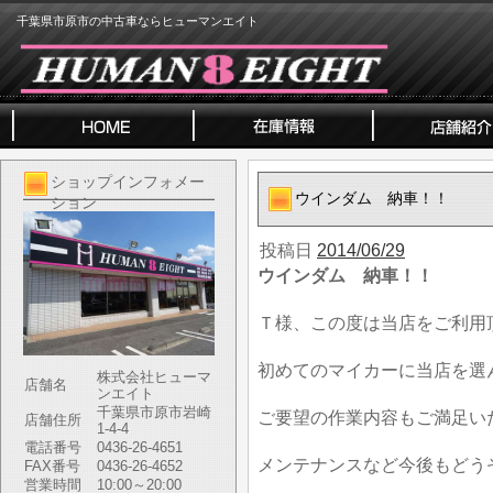
千葉県市原市の中古車ならヒューマンエイト
ショップインフォメー
ウインダム 納車！！
ション
投稿日
2014/06/29
ウインダム 納車！！
Ｔ様、この度は当店をご利用
初めてのマイカーに当店を選
株式会社ヒューマ
店舗名
ンエイト
千葉県市原市岩崎
ご要望の作業内容もご満足い
店舗住所
1-4-4
電話番号
0436-26-4651
メンテナンスなど今後もどう
FAX番号
0436-26-4652
営業時間
10:00～20:00