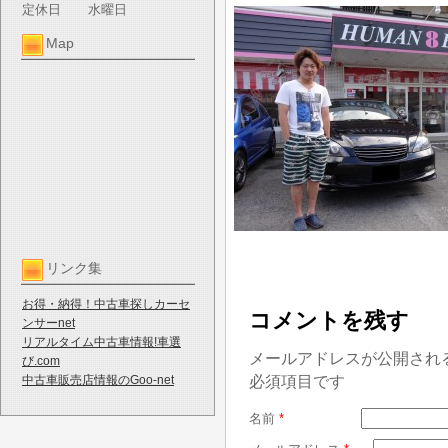
定休日
水曜日
Map
リンク集
お得・納得！中古車探しカーセ
コメントを残す
ンサーnet
リアルタイム中古車情報!車選
メールアドレスが公開され
び.com
必須項目です
中古車販売店情報のGoo-net
名前
*