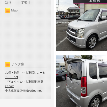
定休日
水曜日
Map
リンク集
お得・納得！中古車探しカーセ
ンサーnet
リアルタイム中古車情報!車選
び.com
中古車販売店情報のGoo-net