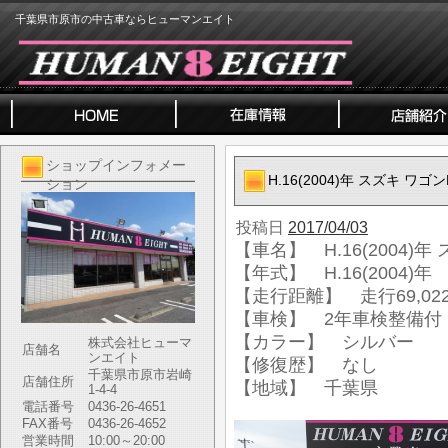
千葉県市原市の中古車ならヒューマンエイト
ショップインフォメー
H.16(2004)年 スズキ ワゴ
ション
投稿日
2017/04/03
【車名】 H.16(2004)年
【年式】 H.16(2004)年
【走行距離】 走行69,022
【車検】 2年車検整備付
【カラー】 シルバー
株式会社ヒューマ
店舗名
ンエイト
【修復歴】 なし
千葉県市原市岩崎
店舗住所
【地域】 千葉県
1-4-4
電話番号
0436-26-4651
FAX番号
0436-26-4652
営業時間
10:00～20:00