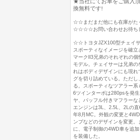
★当社にてお車をご購入
換無料です!
☆☆まだまだ他にも在庫がた
☆☆☆☆お問い合わせお待ち
☆☆トヨタJZX100型チェイ
スポーティなイメージを確立
マークII3兄弟のそれぞれの
モデル。チェイサーは兄弟の
れはボディデザインにも現れ
グを切り詰めている。ただし
る。スポーティなツアラー系も
6ツインターボは280psを
ヤ、バッフル付きマフラーな
エンジンは3L、2.5L、2Lの
年8月MC。外観の変更と4W
ンプなどのデザインを変更。ま
に、電子制御の4WD車を追加し
を装備した。