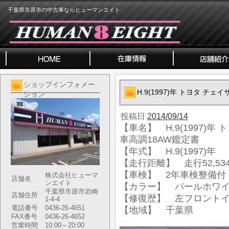
千葉県市原市の中古車ならヒューマンエイト
ショップインフォメー
H.9(1997)年 トヨタ チ
ション
投稿日
2014/09/14
【車名】 H.9(1997)年
車高調18AW鑑定書
【年式】 H.9(1997)年
【走行距離】 走行52,534
【車検】 2年車検整備付
株式会社ヒューマ
店舗名
ンエイト
【カラー】 パールホワ
千葉県市原市岩崎
店舗住所
【修復歴】 左フロント
1-4-4
電話番号
0436-26-4651
【地域】 千葉県
FAX番号
0436-26-4652
営業時間
10:00～20:00