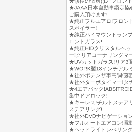
★修復の個所は左フロント
★JAAA日本自動車鑑定
ご購入頂けます!
★純正フルエアロ!フロン
スポイラー!
★純正ハイマウントランプ
ロントガラス!
★純正HIDクリスタルヘッ
ー!クリアコーナリングマー
★UVカットガラス!リア3
★WORK製18インチアル
★社外ポテンザ車高調!藤
★社外ターボタイマー!タ
★4エアバック!ABS!TRC
集中ドアロック!
★キーレス!チルトステア
ステアリング!
★社外DVDナビゲーション
★フルオートエアコン!電
★ヘッドライトレべリング