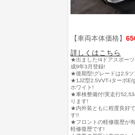
【車両本体価格】
65
詳しくはこちら
★出ました!4ドアスポーツの
成9年3月登録!
★後期型!グレードは2.5ツ
★1JZ型2.5VVT-iター
ホワイト!
★車検整備付!実走行52,5
ります!
★内外装ともに程度良好で
す!!
★フロントの軽修復歴が有
軽修復歴です!