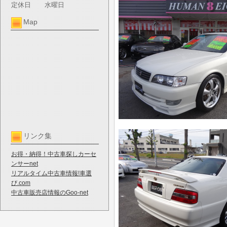
定休日
水曜日
Map
リンク集
お得・納得！中古車探しカーセ
ンサーnet
リアルタイム中古車情報!車選
び.com
中古車販売店情報のGoo-net