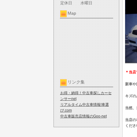
定休日
水曜日
Map
＊当店
リンク集
新車や
お得・納得！中古車探しカーセ
キズの
ンサーnet
リアルタイム中古車情報!車選
当然、
び.com
中古車販売店情報のGoo-net
当店の
くださ