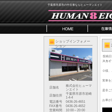
千葉県市原市の中古車ならヒューマンエイト
ショップインフォメー
ション
投稿日
スカイ
Ｏ様、
実車を
株式会社ヒューマ
店舗名
ンエイト
是非ご
千葉県市原市岩崎
店舗住所
1-4-4
お車が
電話番号
0436-26-4651
FAX番号
0436-26-4652
営業時間
10:00～20:00