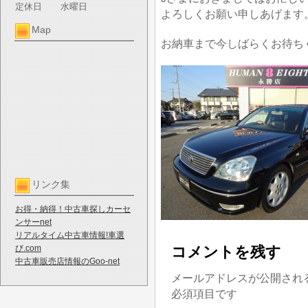
定休日
水曜日
よろしくお願い申しあげます
Map
お納車まで今しばらくお待ち
リンク集
お得・納得！中古車探しカーセ
ンサーnet
リアルタイム中古車情報!車選
び.com
コメントを残す
中古車販売店情報のGoo-net
メールアドレスが公開され
必須項目です