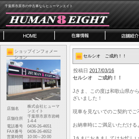
千葉県市原市の中古車ならヒューマンエイト
ショップインフォメー
セルシオ ご成約！！
ション
投稿日
2017/03/16
セルシオ ご成約！！
Jさま、この度は和歌山県か
ざいました！
株式会社ヒューマ
店舗名
ンエイト
現車を見ないでのご契約でご
千葉県市原市岩崎
店舗住所
1-4-4
お納車時にご満足いただける
電話番号
0436-26-4651
FAX番号
0436-26-4652
営業時間
10:00～20:00
Jさまにおきましてはお忙し