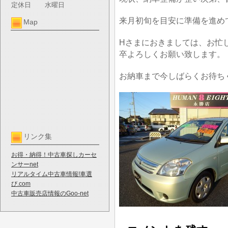
定休日
水曜日
来月初旬を目安に準備を進め
Map
Hさまにおきましては、お忙
卒よろしくお願い致します。
お納車まで今しばらくお待ち
リンク集
お得・納得！中古車探しカーセ
ンサーnet
リアルタイム中古車情報!車選
び.com
中古車販売店情報のGoo-net