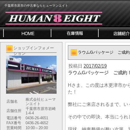
千葉県市原市の中古車ならヒューマンエイト
ショップインフォメー
ラウムGパッケージ ご成約
ション
投稿日
2017/02/19
ラウムGパッケージ ご成約
Hさま、この度は木更津市か
た！
株式会社ヒューマ
店舗名
ンエイト
弊社にご来店されるまで、い
千葉県市原市岩崎
店舗住所
1-4-4
その中での即決、本当にうれ
電話番号
0436-26-4651
FAX番号
0436-26-4652
営業時間
10:00～20:00
現状、納車整備が整い次第、