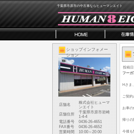
千葉県市原市の中古車ならヒューマンエイト
ショップインフォメー
ション
投稿日
フーガ
Hさま
ご契約
株式会社ヒューマ
店舗名
ンエイト
お車の
千葉県市原市岩崎
店舗住所
1-4-4
帰りの
電話番号
0436-26-4651
FAX番号
0436-26-4652
今後も
営業時間
10:00～20:00