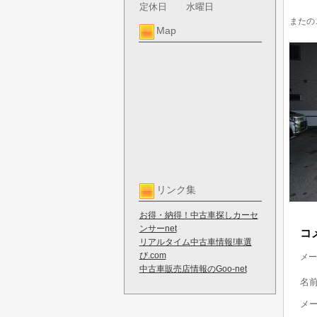
定休日
水曜日
またの
Map
リンク集
お得・納得！中古車探しカーセ
ンサーnet
コ
リアルタイム中古車情報!車選
び.com
メー
中古車販売店情報のGoo-net
名
メ