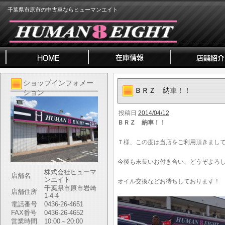
千葉県市原市の中古車ならヒューマンエイト
ショップインフォメー
ＢＲＺ 納車！！
ション
投稿日
2014/04/12
ＢＲＺ 納車！！
Ｔ様、この度は当店をご利用頂きまし
今後も末長いお付き合い、どうぞよろ
株式会社ヒューマ
店舗名
ンエイト
オイル交換などお待ちしております！
千葉県市原市岩崎
店舗住所
1-4-4
電話番号
0436-26-4651
FAX番号
0436-26-4652
営業時間
10:00～20:00