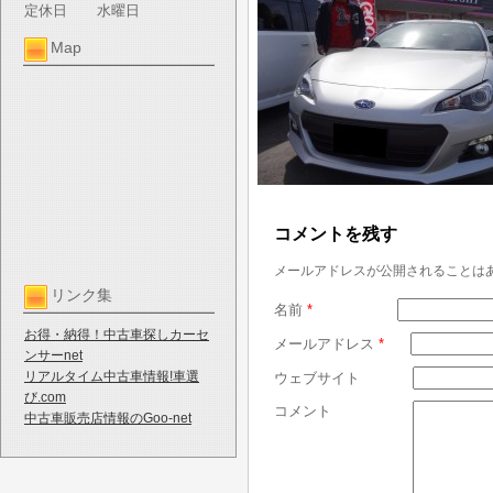
定休日
水曜日
Map
コメントを残す
メールアドレスが公開されることは
リンク集
名前
*
お得・納得！中古車探しカーセ
メールアドレス
*
ンサーnet
リアルタイム中古車情報!車選
ウェブサイト
び.com
コメント
中古車販売店情報のGoo-net