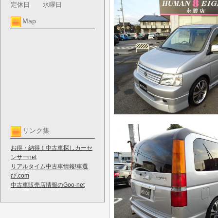
定休日
水曜日
Map
リンク集
お得・納得！中古車探しカーセ
ンサーnet
リアルタイム中古車情報!車選
び.com
中古車販売店情報のGoo-net