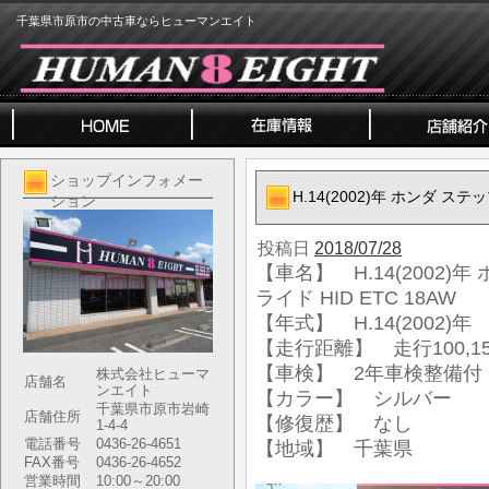
千葉県市原市の中古車ならヒューマンエイト
ショップインフォメー
H.14(2002)年 ホンダ ステ
ション
投稿日
2018/07/28
【車名】 H.14(2002)年
ライド HID ETC 18AW
【年式】 H.14(2002)年
【走行距離】 走行100,15
【車検】 2年車検整備付
株式会社ヒューマ
店舗名
ンエイト
【カラー】 シルバー
千葉県市原市岩崎
店舗住所
【修復歴】 なし
1-4-4
電話番号
0436-26-4651
【地域】 千葉県
FAX番号
0436-26-4652
営業時間
10:00～20:00