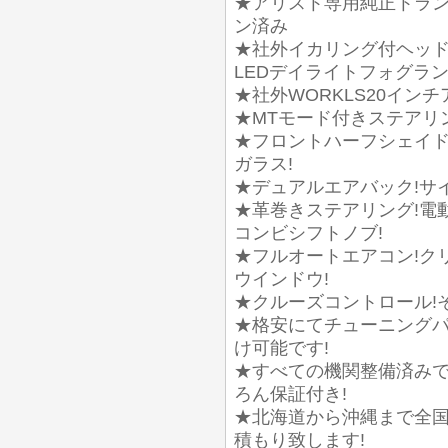
★アリスト専用純正トラン
ン済み
★社外イカリング付ヘッド
LEDデイライトフォグラン
★社外WORKLS20イン
★MTモード付きステアリ
★フロントハーフシェイド
ガラス!
★デュアルエアバック!サイド
★革巻きステアリング!電
コンビシフトノブ!
★フルオートエアコン!ク
ウインドウ!
★クルーズコントロール!
★格安にてチューニング
け可能です!
★すべての機関整備済みで
ろん保証付き!
★北海道から沖縄まで全国
積もり致します!