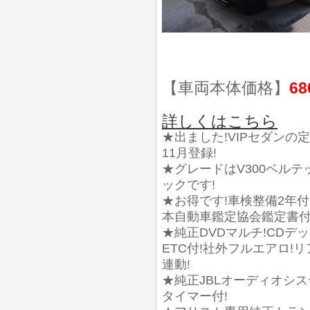
【車両本体価格】
68
詳しくはこちら
★出ました!VIPセダンの定
11月登録!
★グレードはV300ベルテ
ックです!
★お得です!車検整備2年付!実
本自動車鑑定協会鑑定書付
★純正DVDマルチ!CDデ
ETC付!社外フルエアロ!
連動!
★純正JBLオーディオシス
タイマー付!