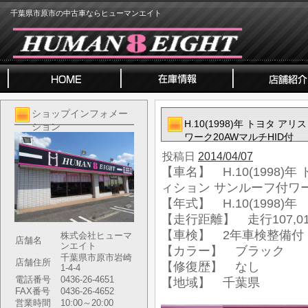
千葉県市原市の中古車ならヒューマンエイト
ショップインフォメー
H.10(1998)年 トヨタ 
ション
ワーク20AWマルチHID付
投稿日
2014/04/07
【車名】 H.10(1998)
ィション サンルーフ付ワー
【年式】 H.10(1998)年
【走行距離】 走行107,01
【車検】 2年車検整備付
株式会社ヒューマ
店舗名
ンエイト
【カラー】 ブラック
千葉県市原市岩崎
店舗住所
【修復歴】 なし
1-4-4
電話番号
0436-26-4651
【地域】 千葉県
FAX番号
0436-26-4652
営業時間
10:00～20:00