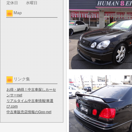
定休日
水曜日
Map
リンク集
お得・納得！中古車探しカーセ
ンサーnet
リアルタイム中古車情報!車選
び.com
中古車販売店情報のGoo-net