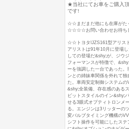
★当社にてお車をご購入
です!
☆☆まだまだ他にも在庫がた
☆☆☆☆お問い合わせお待ち
☆☆トヨタ!JZS161型アリス
アリストは91年10月に登場
しての登場だ&shy;が、ジ
フォーマンスが特徴で、&sh
ーを強調した一台であった。現行
ンとの姉妹車関係を外れて独自
た。車両安定制御システムのV
&shy;全装備、存在感のあ
ピットスタイルのイン&shy
せる3眼式オプティトロンメー
る。エンジンは3リッターのツ
変バルブタイミング機構のVVT
シフト操作を可能にしたステ
に&shy;オプションのナビ