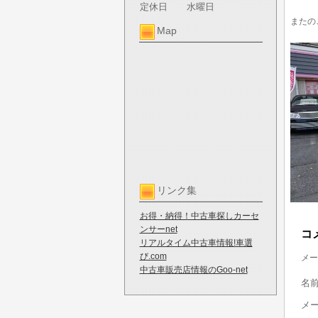
定休日
水曜日
またの
Map
リンク集
お得・納得！中古車探しカーセ
ンサーnet
コ
リアルタイム中古車情報!車選
び.com
メー
中古車販売店情報のGoo-net
名
メ