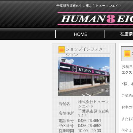
千葉県市原市の中古車ならヒューマンエイト
ショップインフォメー
ション
投稿日
エクス
K様、
ご契約
株式会社ヒューマ
店舗名
ンエイト
お車の
千葉県市原市岩崎
店舗住所
1-4-4
またお
電話番号
0436-26-4651
FAX番号
0436-26-4652
何卒よ
営業時間
10:00～20:00