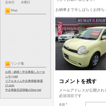
定休日
水曜日
お納車まで今しばらくお待ち
Map
リンク集
お得・納得！中古車探しカーセ
ンサーnet
コメントを残す
リアルタイム中古車情報!車選
び.com
メールアドレスが公開され
中古車販売店情報のGoo-net
必須項目です
名前
*