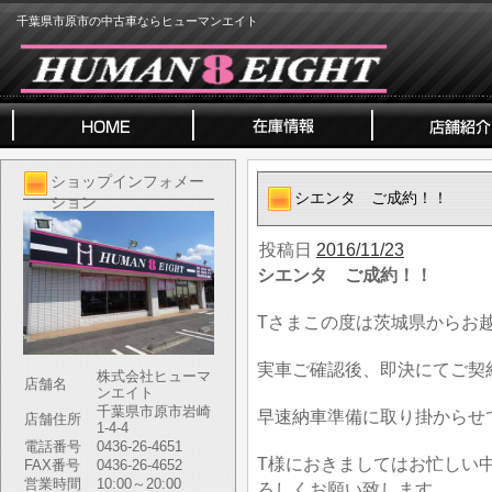
千葉県市原市の中古車ならヒューマンエイト
ショップインフォメー
シエンタ ご成約！！
ション
投稿日
2016/11/23
シエンタ ご成約！！
Tさまこの度は茨城県からお
実車ご確認後、即決にてご契
株式会社ヒューマ
店舗名
ンエイト
千葉県市原市岩崎
早速納車準備に取り掛からせ
店舗住所
1-4-4
電話番号
0436-26-4651
T様におきましてはお忙しい
FAX番号
0436-26-4652
営業時間
10:00～20:00
ろしくお願い致します。