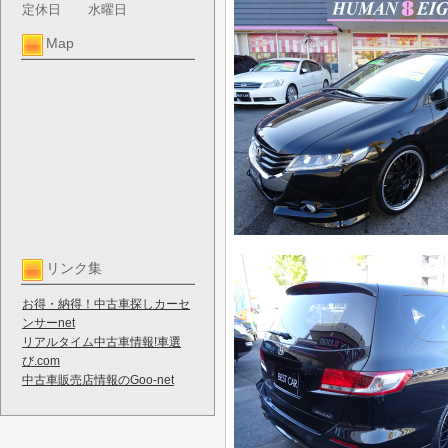
定休日
水曜日
Map
リンク集
お得・納得！中古車探しカーセ
ンサーnet
リアルタイム中古車情報!車選
び.com
中古車販売店情報のGoo-net