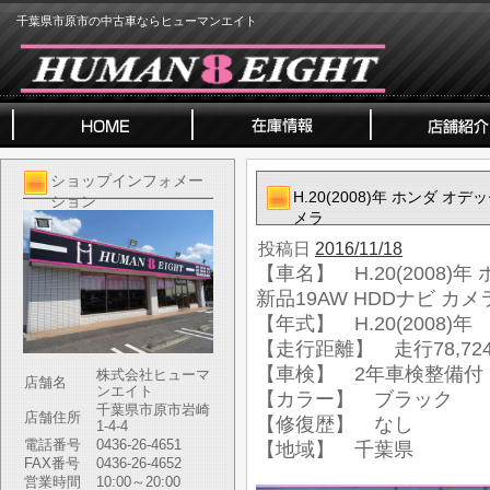
千葉県市原市の中古車ならヒューマンエイト
ショップインフォメー
H.20(2008)年 ホンダ オ
ション
メラ
投稿日
2016/11/18
【車名】 H.20(2008)
新品19AW HDDナビ カメ
【年式】 H.20(2008)年
【走行距離】 走行78,724
【車検】 2年車検整備付
株式会社ヒューマ
店舗名
ンエイト
【カラー】 ブラック
千葉県市原市岩崎
店舗住所
【修復歴】 なし
1-4-4
電話番号
0436-26-4651
【地域】 千葉県
FAX番号
0436-26-4652
営業時間
10:00～20:00