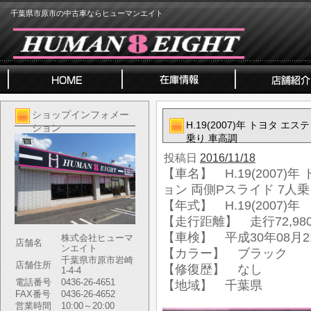
千葉県市原市の中古車ならヒューマンエイト
ショップインフォメー
H.19(2007)年 トヨタ 
ション
乗り 車高調
投稿日
2016/11/18
【車名】 H.19(2007)
ョン 両側Pスライド 7人乗
【年式】 H.19(2007)年
【走行距離】 走行72,980
【車検】 平成30年08月2
株式会社ヒューマ
店舗名
ンエイト
【カラー】 ブラック
千葉県市原市岩崎
店舗住所
【修復歴】 なし
1-4-4
電話番号
0436-26-4651
【地域】 千葉県
FAX番号
0436-26-4652
営業時間
10:00～20:00