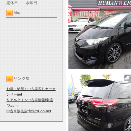
定休日
水曜日
Map
リンク集
お得・納得！中古車探しカーセ
ンサーnet
リアルタイム中古車情報!車選
び.com
中古車販売店情報のGoo-net