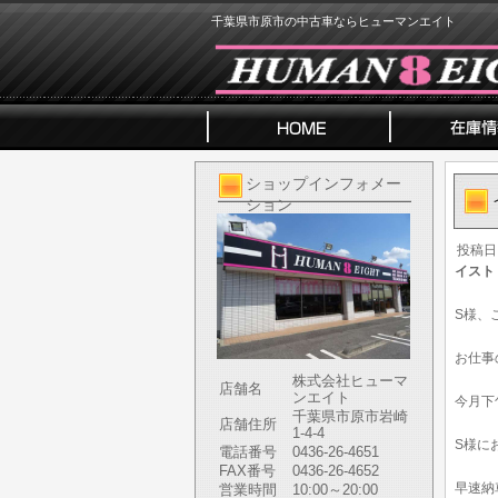
千葉県市原市の中古車ならヒューマンエイト
ショップインフォメー
ション
投稿日
イスト
S様、
お仕事
株式会社ヒューマ
店舗名
ンエイト
今月下
千葉県市原市岩崎
店舗住所
1-4-4
S様に
電話番号
0436-26-4651
FAX番号
0436-26-4652
早速納
営業時間
10:00～20:00