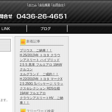
ホーム
会社概要
お問合せ
新着記事
プリウス ご納車！！
H.25(2013)年 トヨタ クラウ
ンアスリート ハイブリッド
2.5 S 黒革 フルエアロ 19AW
クルコン
エルグランド ご成約！！
H.22(2010)年 トヨタ マークX
2.5 250G Sパッケージ リラッ
クスセレクション RDS仕様
19AW フルエアロ
クラウンアスリートHV ご納
します。
車！！
フリーワード検索