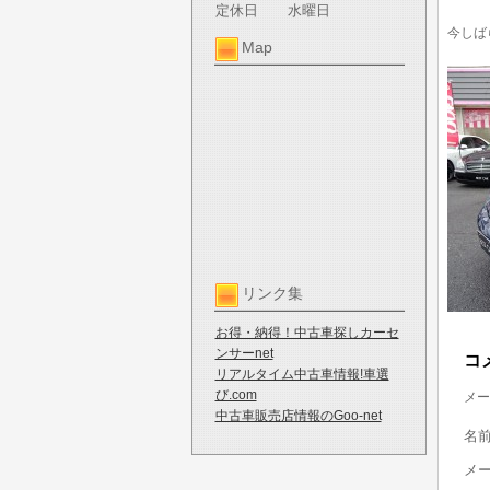
定休日
水曜日
今しば
Map
リンク集
お得・納得！中古車探しカーセ
ンサーnet
コ
リアルタイム中古車情報!車選
び.com
メー
中古車販売店情報のGoo-net
名
メ