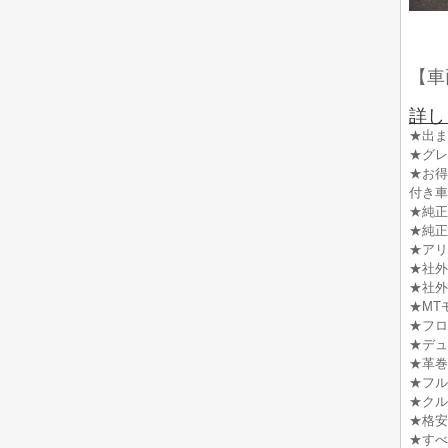
【車
詳し
★出ま
★グレ
★お得
付き車
★純正
★純正
★アリ
★社外
★社外
★MT
★フロ
★デュ
★革巻
★フル
★クル
★格安
★すべ