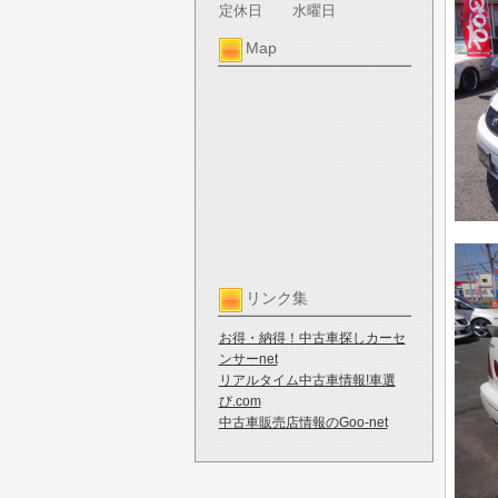
定休日
水曜日
Map
リンク集
お得・納得！中古車探しカーセ
ンサーnet
リアルタイム中古車情報!車選
び.com
中古車販売店情報のGoo-net