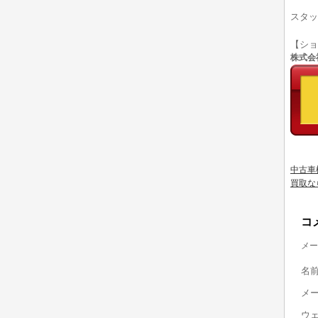
スタッ
【シ
株式会社
中古車
買取な
コ
メー
名
メ
ウ