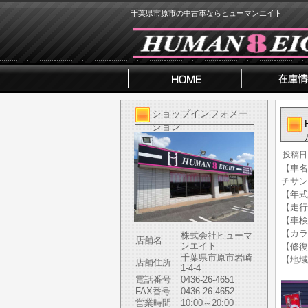
千葉県市原市の中古車ならヒューマンエイト
ショップインフォメー
ション
投稿日
【車名
チサン
【年式】
【走行
【車検
【カラ
株式会社ヒューマ
店舗名
ンエイト
【修復
千葉県市原市岩崎
【地域
店舗住所
1-4-4
電話番号
0436-26-4651
FAX番号
0436-26-4652
営業時間
10:00～20:00