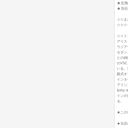
★北海
★当社
☆☆ま
☆☆☆
☆☆ト
アリス
ウジア
セダン
との姉
のVS
いる。
眼式オ
インタ
アリン
&sh
インの
る。
★この
★当店