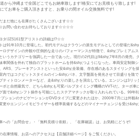
道から沖縄まで全国どこでもお納車致します!格安にてお見積もり致します!
にてお車をご購入頂きますと、お乗りの間オイル交換無料です!
だまだ他にも在庫がたくさんございます☆☆
☆お問い合わせお待ちしております☆☆☆☆
ヨタ!JZS161型アリストの詳細は!?☆☆
トは91年10月に登場した。初代モデルはクラウンの派生モデルとしての登場だ&shy
ーロデザインの外観や圧倒的な走りのパフォーマンスが特徴で、&shy;プレミアム
というカテゴリーを強調した一台であった。現行の2代目は9&shy;7年8月の発売。
妹車関係を外れて独自のプラットホームを持&shy;つようになった。車両安定制御
C、ARS、ブレーキアシストといった安&shy;全装備、存在感のあるスタイリングを
室内ではコクピットスタイルのイン&shy;パネ、文字盤面を発光させて目盛りを陰で
プティトロンメーターなど、走&shy;りの楽しさを演出している。エンジンは3リッ
ーボと自然吸気で、どちら&shy;も可変バルブタイミング機構のVVT-iだ。ターボ車
グ面で&shy;シフト操作を可能にしたステアマチックが取り入れられている。99年8
y;オプションのナビゲーションがDVDタイプに変更されたほか、2000年7月には外観&s
変更やエンジンイモビライザーを標準装備するなどのマイナーチェンジを受け&shy;
車への「お問合せ」・「無料見積り依頼」、「在庫確認」は、お気軽にどうぞ!
の在庫情報、お店へのアクセスは【店舗詳細ページ】をご覧ください。