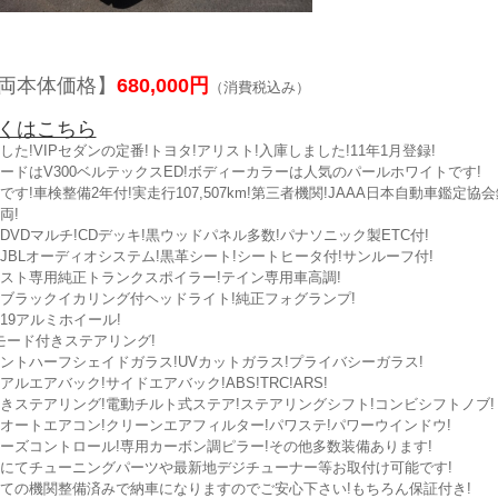
両本体価格】
680,000円
（消費税込み）
くはこちら
した!VIPセダンの定番!トヨタ!アリスト!入庫しました!11年1月登録!
ードはV300ベルテックスED!ボディーカラーは人気のパールホワイトです!
です!車検整備2年付!実走行107,507km!第三者機関!JAAA日本自動車鑑定協
両!
DVDマルチ!CDデッキ!黒ウッドパネル多数!パナソニック製ETC付!
JBLオーディオシステム!黒革シート!シートヒータ付!サンルーフ付!
スト専用純正トランクスポイラー!テイン専用車高調!
ブラックイカリング付ヘッドライト!純正フォグランプ!
19アルミホイール!
モード付きステアリング!
ントハーフシェイドガラス!UVカットガラス!プライバシーガラス!
アルエアバック!サイドエアバック!ABS!TRC!ARS!
きステアリング!電動チルト式ステア!ステアリングシフト!コンビシフトノブ!
オートエアコン!クリーンエアフィルター!パワステ!パワーウインドウ!
ーズコントロール!専用カーボン調ピラー!その他多数装備あります!
にてチューニングパーツや最新地デジチューナー等お取付け可能です!
ての機関整備済みで納車になりますのでご安心下さい!もちろん保証付き!