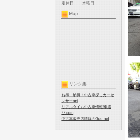
定休日
水曜日
Map
リンク集
お得・納得！中古車探しカーセ
ンサーnet
リアルタイム中古車情報!車選
び.com
中古車販売店情報のGoo-net