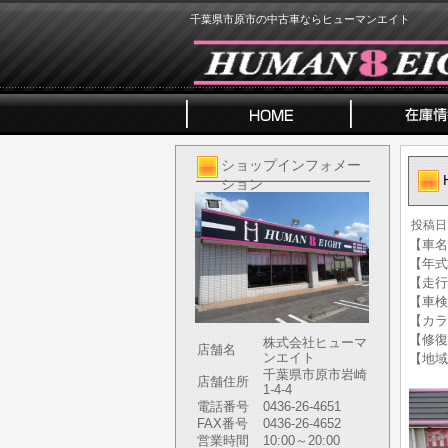
千葉県市原市の中古車ならヒューマンエイト
ショップインフォメー
ション
投稿日
【車名】
【年式】
【走行
【車検
【カラ
【修復
株式会社ヒューマ
店舗名
ンエイト
【地域
千葉県市原市岩崎
店舗住所
1-4-4
電話番号
0436-26-4651
FAX番号
0436-26-4652
営業時間
10:00～20:00