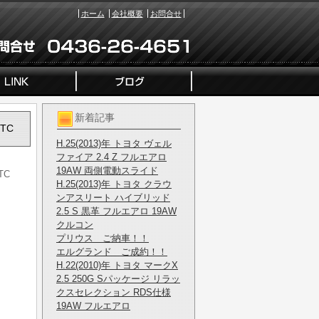
ホーム
会社概要
お問合せ
新着記事
TC
H.25(2013)年 トヨタ ヴェル
ファイア 2.4 Z フルエアロ
19AW 両側電動スライド
TC
H.25(2013)年 トヨタ クラウ
ンアスリート ハイブリッド
2.5 S 黒革 フルエアロ 19AW
クルコン
プリウス ご納車！！
エルグランド ご成約！！
H.22(2010)年 トヨタ マークX
2.5 250G Sパッケージ リラッ
クスセレクション RDS仕様
19AW フルエアロ