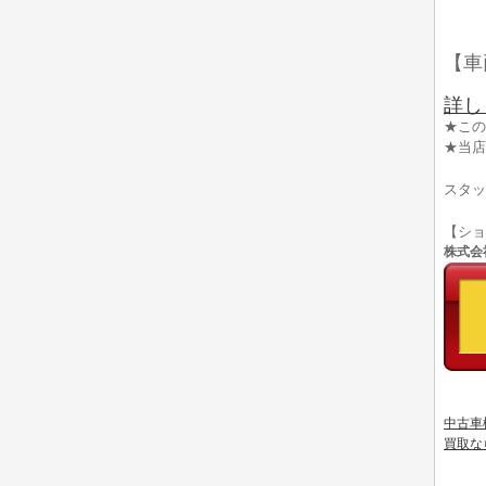
【車
詳し
★この
★当店
スタッ
【シ
株式会社
中古車
買取な