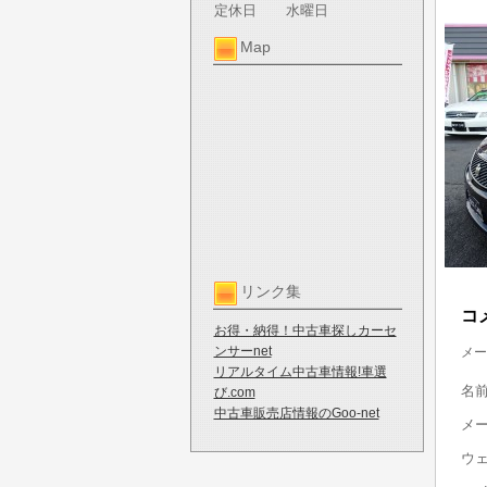
定休日
水曜日
Map
リンク集
コ
お得・納得！中古車探しカーセ
ンサーnet
メー
リアルタイム中古車情報!車選
名
び.com
中古車販売店情報のGoo-net
メ
ウ