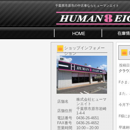
千葉県市原市の中古車ならヒューマンエイト
ショップインフォメー
ション
投稿日
クラウ
Fさま
また、
株式会社ヒューマ
店舗名
ンエイト
今月下
千葉県市原市岩崎
店舗住所
1-4-4
F様に
電話番号
0436-26-4651
FAX番号
0436-26-4652
早速納
営業時間
10:00～20:00