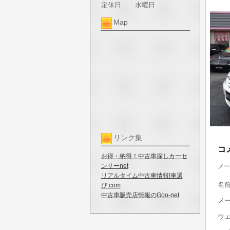
定休日
水曜日
Map
リンク集
コ
お得・納得！中古車探しカーセ
ンサーnet
メー
リアルタイム中古車情報!車選
名
び.com
中古車販売店情報のGoo-net
メ
ウ