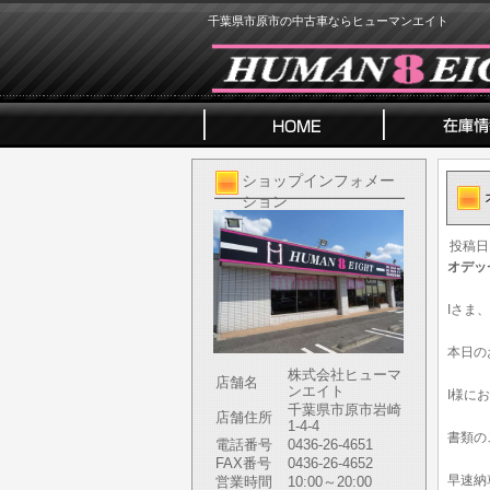
千葉県市原市の中古車ならヒューマンエイト
ショップインフォメー
ション
投稿日
オデッ
Iさま
本日の
株式会社ヒューマ
店舗名
ンエイト
I様に
千葉県市原市岩崎
店舗住所
1-4-4
書類の
電話番号
0436-26-4651
FAX番号
0436-26-4652
早速納
営業時間
10:00～20:00