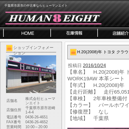
千葉県市原市の中古車ならヒューマンエイト
ショップインフォメー
H.20(2008)年 トヨタ 
ション
投稿日
2016/10/24
【車名】 H.20(2008)
WORK19AW 本革シート
【年式】 H.20(2008)年
【走行距離】 走行65,051
【車検】 2年車検整備付
株式会社ヒューマ
店舗名
ンエイト
【カラー】 パールホワ
千葉県市原市岩崎
店舗住所
【修復歴】 なし
1-4-4
電話番号
0436-26-4651
【地域】 千葉県
FAX番号
0436-26-4652
営業時間
10:00～20:00