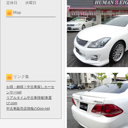
定休日
水曜日
Map
リンク集
お得・納得！中古車探しカーセ
ンサーnet
リアルタイム中古車情報!車選
び.com
中古車販売店情報のGoo-net