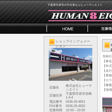
千葉県市原市の中古車ならヒューマンエイト
ショップインフォメー
ション
投稿日
【車名】
【年式】
【走行
【車検
【カラ
【修復
株式会社ヒューマ
店舗名
ンエイト
【地域
千葉県市原市岩崎
店舗住所
1-4-4
電話番号
0436-26-4651
FAX番号
0436-26-4652
営業時間
10:00～20:00