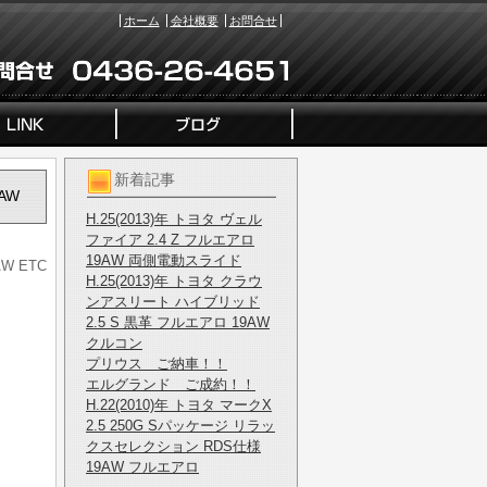
ホーム
会社概要
お問合せ
新着記事
AW
H.25(2013)年 トヨタ ヴェル
ファイア 2.4 Z フルエアロ
19AW 両側電動スライド
W ETC
H.25(2013)年 トヨタ クラウ
ンアスリート ハイブリッド
2.5 S 黒革 フルエアロ 19AW
クルコン
プリウス ご納車！！
エルグランド ご成約！！
H.22(2010)年 トヨタ マークX
2.5 250G Sパッケージ リラッ
クスセレクション RDS仕様
19AW フルエアロ