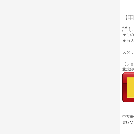
【車
詳し
★この
★当店
スタッ
【シ
株式会社
中古車
買取な