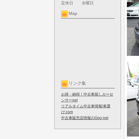
定休日
水曜日
Map
リンク集
お得・納得！中古車探しカーセ
ンサーnet
リアルタイム中古車情報!車選
び.com
中古車販売店情報のGoo-net