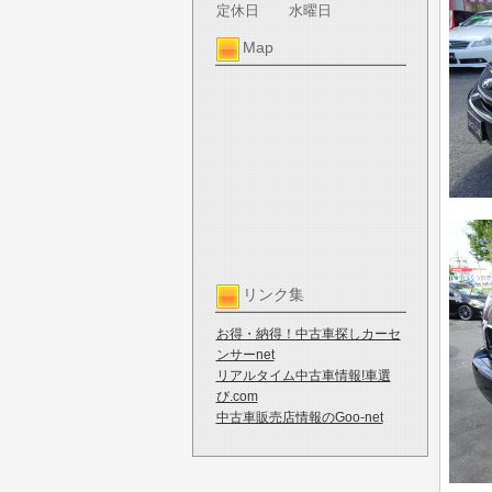
定休日
水曜日
Map
リンク集
お得・納得！中古車探しカーセ
ンサーnet
リアルタイム中古車情報!車選
び.com
中古車販売店情報のGoo-net