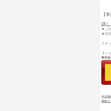
【車
詳し
★この
★当店
スタッ
【シ
株式会社
中古車
買取な