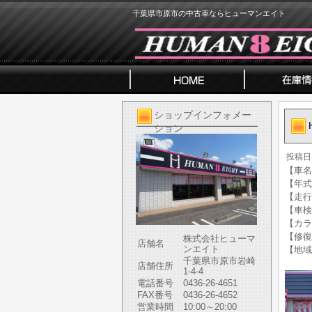
千葉県市原市の中古車ならヒューマンエイト
ショップインフォメー
ション
投稿日
【車名】
【年式】
【走行
【車検
【カラ
【修復
株式会社ヒューマ
店舗名
ンエイト
【地域
千葉県市原市岩崎
店舗住所
1-4-4
電話番号
0436-26-4651
FAX番号
0436-26-4652
営業時間
10:00～20:00