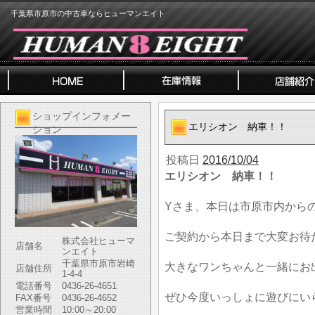
千葉県市原市の中古車ならヒューマンエイト
ショップインフォメー
エリシオン 納車！！
ション
投稿日
2016/10/04
エリシオン 納車！！
Yさま、本日は市原市内から
ご契約から本日まで大変お待
株式会社ヒューマ
店舗名
ンエイト
千葉県市原市岩崎
大きなワンちゃんと一緒にお
店舗住所
1-4-4
電話番号
0436-26-4651
ぜひ今度いっしょに遊びにい
FAX番号
0436-26-4652
営業時間
10:00～20:00