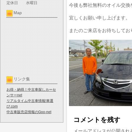
定休日
水曜日
今後も弊社無料のオイル交換
Map
宜しくお願い申し上げます。
またのご来店をお待ちしてお
リンク集
お得・納得！中古車探しカーセ
ンサーnet
リアルタイム中古車情報!車選
び.com
中古車販売店情報のGoo-net
コメントを残す
メールアドレスが公開され