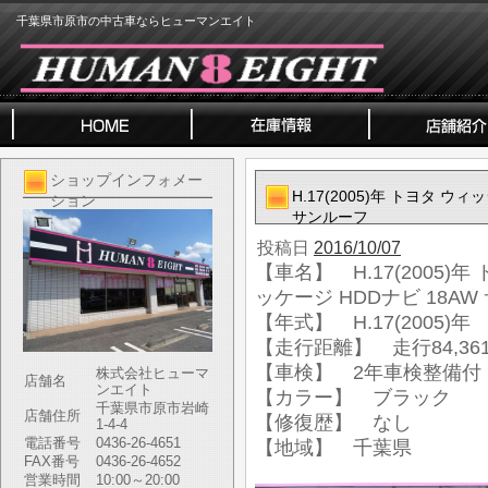
千葉県市原市の中古車ならヒューマンエイト
ショップインフォメー
H.17(2005)年 トヨタ ウ
ション
サンルーフ
投稿日
2016/10/07
【車名】 H.17(2005)
ッケージ HDDナビ 18A
【年式】 H.17(2005)年
【走行距離】 走行84,361
【車検】 2年車検整備付
株式会社ヒューマ
店舗名
ンエイト
【カラー】 ブラック
千葉県市原市岩崎
店舗住所
【修復歴】 なし
1-4-4
電話番号
0436-26-4651
【地域】 千葉県
FAX番号
0436-26-4652
営業時間
10:00～20:00