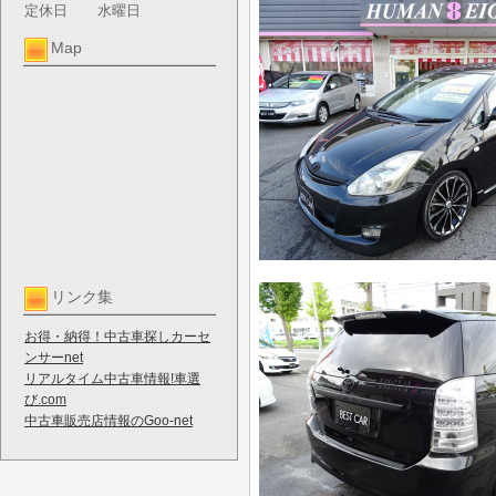
定休日
水曜日
Map
リンク集
お得・納得！中古車探しカーセ
ンサーnet
リアルタイム中古車情報!車選
び.com
中古車販売店情報のGoo-net