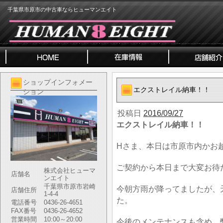
千葉県市原市の中古車ならヒューマンエイト
ショップインフォメー
エクストレイル納車！！
ション
投稿日
2016/09/27
エクストレイル納車！！
Hさま、本日は市原市内かお
ご契約から本日まで大変お待
株式会社ヒューマ
店舗名
ンエイト
千葉県市原市岩崎
今朝方雨が降ってましたが、
店舗住所
1-4-4
た。
電話番号
0436-26-4651
FAX番号
0436-26-4652
営業時間
10:00～20:00
今後のメンテナンスも含め、