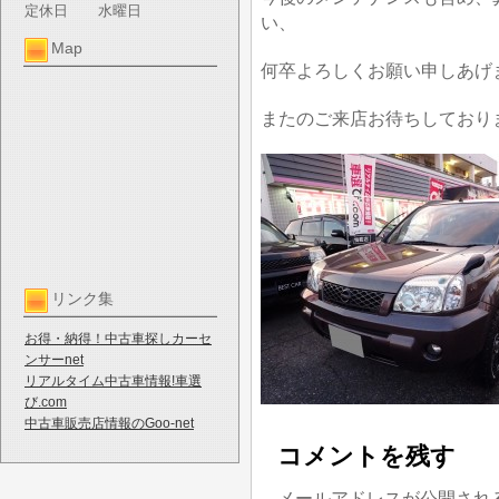
定休日
水曜日
い、
Map
何卒よろしくお願い申しあげ
またのご来店お待ちしており
リンク集
お得・納得！中古車探しカーセ
ンサーnet
リアルタイム中古車情報!車選
び.com
中古車販売店情報のGoo-net
コメントを残す
メールアドレスが公開され