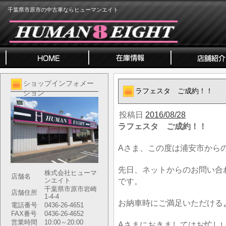
千葉県市原市の中古車ならヒューマンエイト
ショップインフォメー
ラフェスタ ご成約！！
ション
投稿日
2016/08/28
ラフェスタ ご成約！！
Aさま、この度は浦安市から
先日、ネットからのお問い合
株式会社ヒューマ
店舗名
ンエイト
です。
千葉県市原市岩崎
店舗住所
1-4-4
お納車時にご満足いただける
電話番号
0436-26-4651
FAX番号
0436-26-4652
営業時間
10:00～20:00
Aさまにおきましてはお忙し