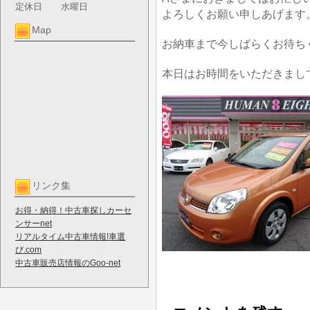
定休日
水曜日
よろしくお願い申しあげます
Map
お納車まで今しばらくお待ち
本日はお時間をいただきまし
リンク集
お得・納得！中古車探しカーセ
ンサーnet
リアルタイム中古車情報!車選
び.com
中古車販売店情報のGoo-net