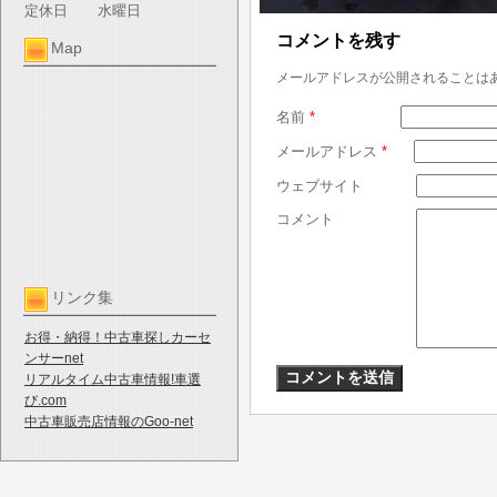
定休日
水曜日
コメントを残す
Map
メールアドレスが公開されることは
名前
*
メールアドレス
*
ウェブサイト
コメント
リンク集
お得・納得！中古車探しカーセ
ンサーnet
リアルタイム中古車情報!車選
び.com
中古車販売店情報のGoo-net