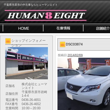
千葉県市原市の中古車ならヒューマンエイト
ショップインフォメー
DSC03874
ション
投稿日
2014/02/09
株式会社ヒューマ
店舗名
ンエイト
千葉県市原市岩崎
店舗住所
1-4-4
電話番号
0436-26-4651
FAX番号
0436-26-4652
営業時間
10:00～20:00