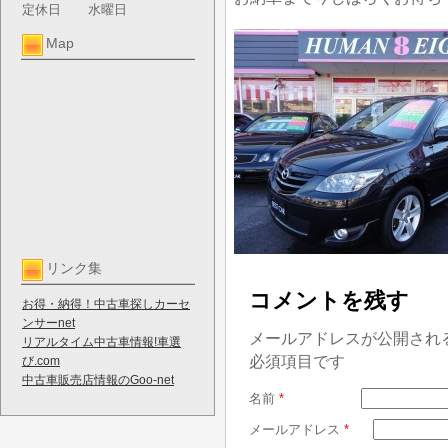
定休日
水曜日
Map
リンク集
コメントを残す
お得・納得！中古車探しカーセ
ンサーnet
メールアドレスが公開され
リアルタイム中古車情報!車選
必須項目です
び.com
中古車販売店情報のGoo-net
名前
*
メールアドレス
*