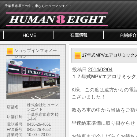
千葉県市原市の中古車ならヒューマンエイト
ショップインフォメー
17年式MPVエアロリミッ
ション
投稿日
2014/02/04
１７年式MPVエアロリミッ
K様、この度は遠方からの電
ございました！
株式会社ヒューマ
店舗名
ンエイト
数ある車の中から当店をご指
千葉県市原市岩崎
店舗住所
1-4-4
早速納車準備に取り掛からせ
電話番号
0436-26-4651
FAX番号
0436-26-4652
営業時間
10:00～20:00
お納車まで今しばらくお待ち