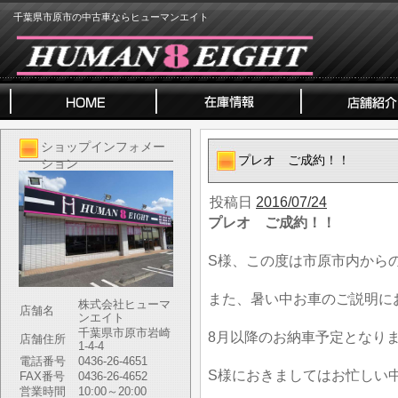
千葉県市原市の中古車ならヒューマンエイト
ショップインフォメー
プレオ ご成約！！
ション
投稿日
2016/07/24
プレオ ご成約！！
S様、この度は市原市内から
また、暑い中お車のご説明に
株式会社ヒューマ
店舗名
ンエイト
千葉県市原市岩崎
8月以降のお納車予定となり
店舗住所
1-4-4
電話番号
0436-26-4651
S様におきましてはお忙しい
FAX番号
0436-26-4652
営業時間
10:00～20:00