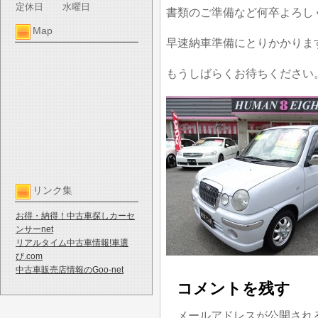
定休日
水曜日
書類のご準備など何卒よろし
Map
早速納車準備にとりかかりま
もうしばらくお待ちください
リンク集
お得・納得！中古車探しカーセ
ンサーnet
リアルタイム中古車情報!車選
び.com
中古車販売店情報のGoo-net
コメントを残す
メールアドレスが公開され