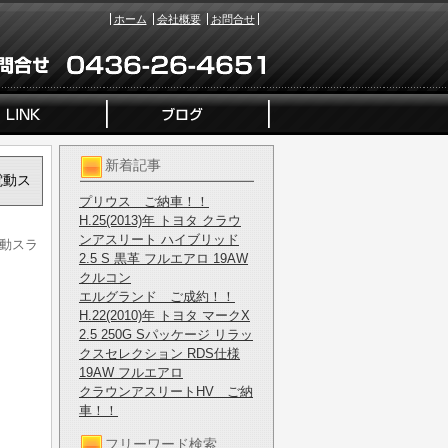
ホーム
会社概要
お問合せ
新着記事
電動ス
プリウス ご納車！！
H.25(2013)年 トヨタ クラウ
ンアスリート ハイブリッド
電動スラ
2.5 S 黒革 フルエアロ 19AW
クルコン
エルグランド ご成約！！
H.22(2010)年 トヨタ マークX
2.5 250G Sパッケージ リラッ
クスセレクション RDS仕様
19AW フルエアロ
クラウンアスリートHV ご納
車！！
フリーワード検索