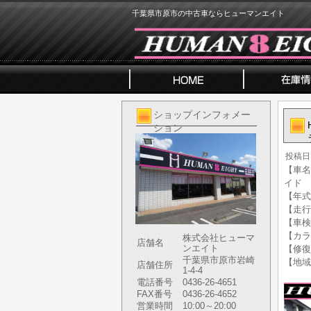
千葉県市原市の中古車ならヒューマンエイト
ショップインフォメー
ション
投稿日
【車名
イド
【年式】
【走行
【車検
【カラ
株式会社ヒューマ
店舗名
ンエイト
【修復
千葉県市原市岩崎
【地域
店舗住所
1-4-4
電話番号
0436-26-4651
FAX番号
0436-26-4652
営業時間
10:00～20:00