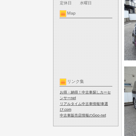
定休日
水曜日
Map
リンク集
お得・納得！中古車探しカーセ
ンサーnet
リアルタイム中古車情報!車選
び.com
中古車販売店情報のGoo-net