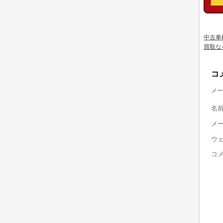
中古車
買取な
コ
メー
名
メ
ウ
コ