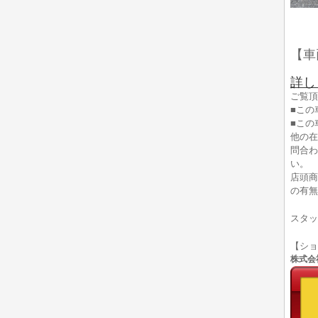
【車
詳し
ご覧頂
■この
■この
他の在
問合わ
い。
店頭商
の有無
スタッ
【シ
株式会社