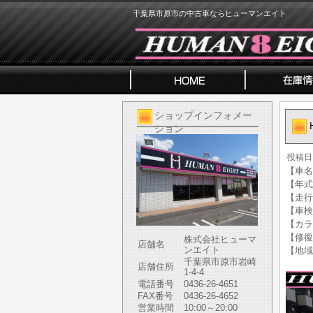
千葉県市原市の中古車ならヒューマンエイト
ショップインフォメー
ション
投稿日
【車名】
【年式】
【走行
【車検
【カラ
【修復
株式会社ヒューマ
店舗名
ンエイト
【地域
千葉県市原市岩崎
店舗住所
1-4-4
電話番号
0436-26-4651
FAX番号
0436-26-4652
営業時間
10:00～20:00