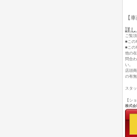
【車
詳し
ご覧頂
■この
■この
他の在
問合わ
い。
店頭商
の有無
スタッ
【シ
株式会社