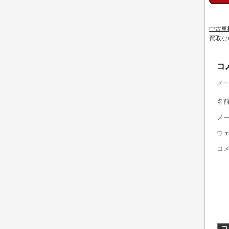
中古車
買取な
コ
メー
名
メ
ウ
コ