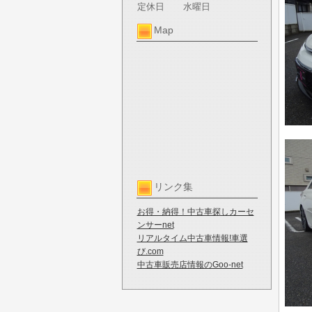
定休日
水曜日
Map
リンク集
お得・納得！中古車探しカーセ
ンサーnet
リアルタイム中古車情報!車選
び.com
中古車販売店情報のGoo-net