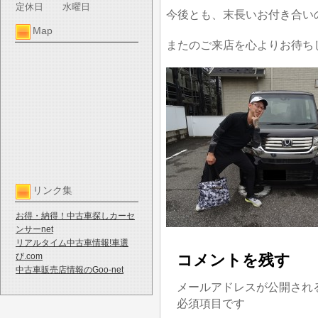
定休日
水曜日
今後とも、末長いお付き合い
Map
またのご来店を心よりお待ち
リンク集
お得・納得！中古車探しカーセ
ンサーnet
リアルタイム中古車情報!車選
び.com
コメントを残す
中古車販売店情報のGoo-net
メールアドレスが公開され
必須項目です