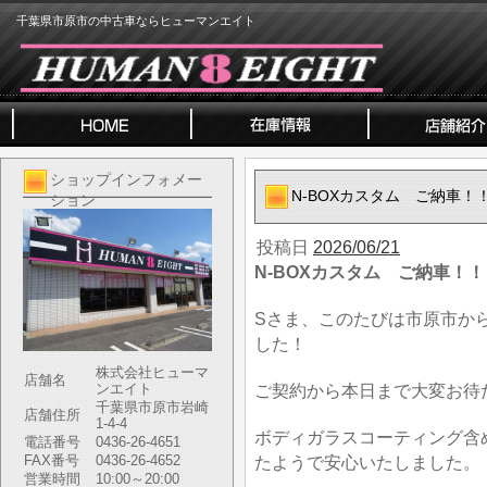
千葉県市原市の中古車ならヒューマンエイト
ショップインフォメー
N-BOXカスタム ご納車！
ション
投稿日
2026/06/21
N-BOXカスタム ご納車！！
Sさま、このたびは市原市か
した！
株式会社ヒューマ
店舗名
ンエイト
ご契約から本日まで大変お待
千葉県市原市岩崎
店舗住所
1-4-4
ボディガラスコーティング含
電話番号
0436-26-4651
FAX番号
0436-26-4652
たようで安心いたしました。
営業時間
10:00～20:00