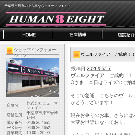
千葉県市原市の中古車ならヒューマンエイト
ショップインフォメー
ヴェルファイア ご成約！
ション
投稿日
2026/05/17
ヴェルファイア ご成約！！
Oさま、本日はライズのご納
そこで急遽、こちらのヴェル
がとうございます！
株式会社ヒューマ
店舗名
ンエイト
千葉県市原市岩崎
現在お乗りのお車、さらには
店舗住所
1-4-4
大変お世話になっており、
電話番号
0436-26-4651
FAX番号
0436-26-4652
営業時間
10:00～20:00