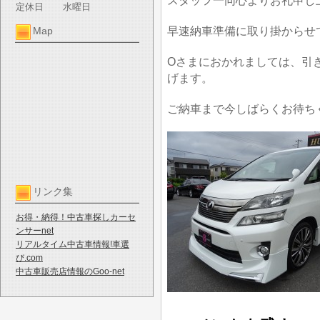
スタッフ一同心よりお礼申し
定休日
水曜日
早速納車準備に取り掛からせ
Map
Oさまにおかれましては、引
げます。
ご納車まで今しばらくお待ち
リンク集
お得・納得！中古車探しカーセ
ンサーnet
リアルタイム中古車情報!車選
び.com
中古車販売店情報のGoo-net