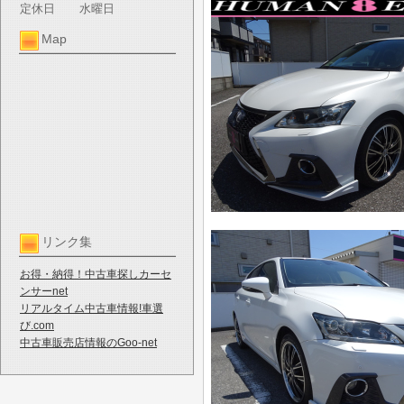
定休日
水曜日
Map
リンク集
お得・納得！中古車探しカーセ
ンサーnet
リアルタイム中古車情報!車選
び.com
中古車販売店情報のGoo-net