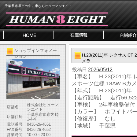
千葉県市原市の中古車ならヒューマンエイト
ショップインフォメー
H.23(2011)年 レクサス C
ション
メラ
投稿日
2026/05/12
【車名】 H.23(2011)年 
スポーツ仕様 18AW Bカ
【年式】 H.23(2011)年
【走行距離】 走行56,522
【車検】 2年車検整備付
株式会社ヒューマ
店舗名
ンエイト
【カラー】 ホワイトパ
千葉県市原市岩崎
店舗住所
【修復歴】 なし
1-4-4
電話番号
0436-26-4651
【地域】 千葉県
FAX番号
0436-26-4652
営業時間
10:00～20:00