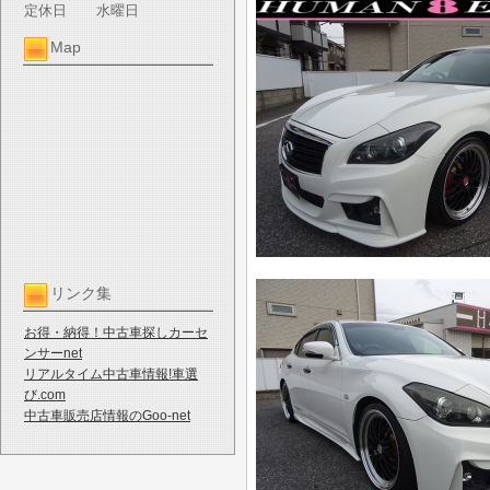
定休日
水曜日
Map
リンク集
お得・納得！中古車探しカーセ
ンサーnet
リアルタイム中古車情報!車選
び.com
中古車販売店情報のGoo-net