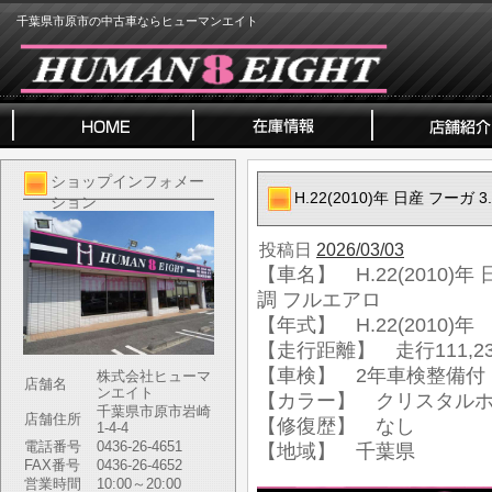
千葉県市原市の中古車ならヒューマンエイト
ショップインフォメー
H.22(2010)年 日産 フーガ 
ション
投稿日
2026/03/03
【車名】 H.22(2010)年 日
調 フルエアロ
【年式】 H.22(2010)年
【走行距離】 走行111,23
【車検】 2年車検整備付
株式会社ヒューマ
店舗名
ンエイト
【カラー】 クリスタル
千葉県市原市岩崎
店舗住所
【修復歴】 なし
1-4-4
電話番号
0436-26-4651
【地域】 千葉県
FAX番号
0436-26-4652
営業時間
10:00～20:00