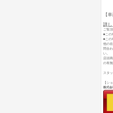
【車
詳し
ご覧頂
■この
■この
他の在
問合わ
い。
店頭商
の有無
スタッ
【シ
株式会社