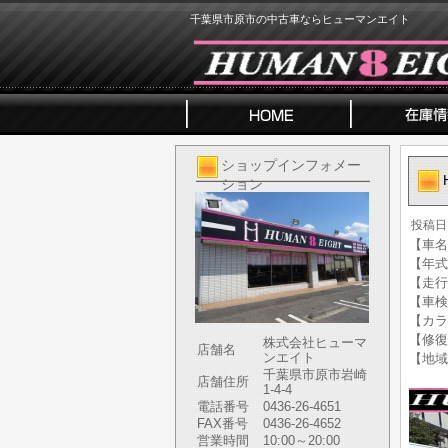
千葉県市原市の中古車ならヒューマンエイト
ショップインフォメー
ション
投稿日
【車名】
【年式】
【走行
【車検
【カラ
【修復
株式会社ヒューマ
店舗名
ンエイト
【地域
千葉県市原市岩崎
店舗住所
1-4-4
電話番号
0436-26-4651
FAX番号
0436-26-4652
営業時間
10:00～20:00