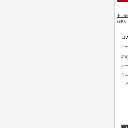
中古車
買取な
コ
メー
名
メ
ウ
コ