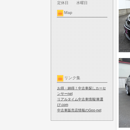
定休日
水曜日
Map
リンク集
お得・納得！中古車探しカーセ
ンサーnet
リアルタイム中古車情報!車選
び.com
中古車販売店情報のGoo-net