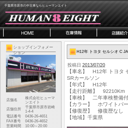
千葉県市原市の中古車ならヒューマンエイト
ショップインフォメー
H12年 トヨタ セルシオ C
ション
投稿日
2013/07/20
【車名】 H12年 トヨタ 
SRカールソン
【年式】 H12年
【走行距離】 92210Km
【車検】 二年車検整備
株式会社ヒューマ
店舗名
ンエイト
【カラー】 ホワイトパ
千葉県市原市岩崎
店舗住所
【修復歴】 修復歴なし
1-4-4
電話番号
0436-26-4651
【地域】千葉県
FAX番号
0436-26-4652
営業時間
10:00～20:00