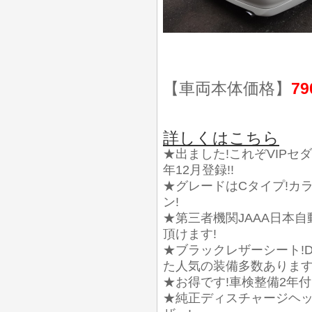
【車両本体価格】
79
詳しくはこちら
★出ました!これぞVIPセダン
年12月登録!!
★グレードはCタイプ!カ
ン!
★第三者機関JAAA日本
頂けます!
★ブラックレザーシート!
た人気の装備多数あります
★お得です!車検整備2年付!
★純正ディスチャージヘッド