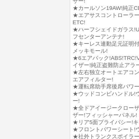
ザー!
★カールソン19AW!純正C
★エアサスコントローラー
ETC!
★ハーフシェイドガラス!U
フセンターアンテナ!
★キーレス連動足元証明付
メッキモール!
★6エアバック!ABS!TR
イザー!純正盗難防止アラー
★左右独立オートエアコン
エアフィルター!
★運転席助手席後席パワー
★ウッドコンビハンドル!
ー!
★全ドアイージークローザ
ザー!フィッシャーパネル!
★リア5面プライバシー!キ
★フロントパワーシート!
★社外トランクスポイラー