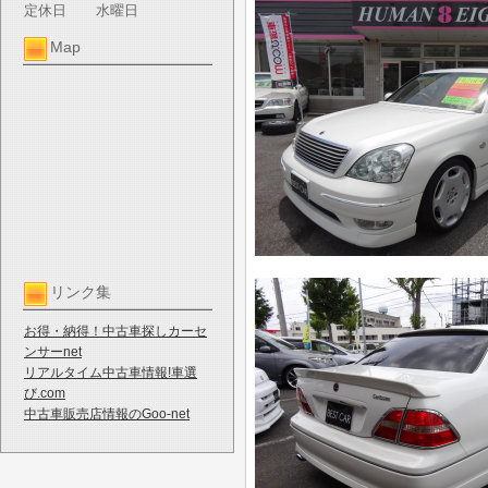
定休日
水曜日
Map
リンク集
お得・納得！中古車探しカーセ
ンサーnet
リアルタイム中古車情報!車選
び.com
中古車販売店情報のGoo-net