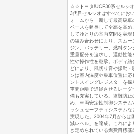
☆☆トヨタ!UCF30系セルシ
3代目セルシオはすべてにお
ォームから一新して最高級車
ベースを延長して全高を高め
してゆとりの室内空間を実現し
の組み合わせにより、スムー
ジン、バッテリー、燃料タン
重量配分を追求し、運動性能
性や操作性を継承。ボディ結
どにより、風切り音や振動・
ンは室内温度や乗車位置に応
ントスイングレジスターを採
車間距離で追従させるレーダ
備も充実している。盗難防止
め、車両安定性制御システム
ッシュセーフティシステムな
実現した。2004年7月からは
減レベル」を達成。これにより
き定められている燃費目標基