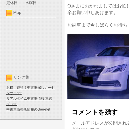
定休日
水曜日
Oさまにおかれましてはお忙
卒お願い申しあげます。
Map
お納車まで今しばらくお待ち
リンク集
お得・納得！中古車探しカーセ
ンサーnet
リアルタイム中古車情報!車選
び.com
中古車販売店情報のGoo-net
コメントを残す
メールアドレスが公開され