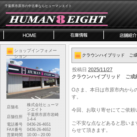
千葉県市原市の中古車ならヒューマンエイト
ショップインフォメー
クラウンハイブリッド ご
ション
投稿日
2025/11/27
クラウンハイブリッド ご成
Oさま、本日は市原市内から
す。
株式会社ヒューマ
店舗名
ンエイト
今回、お取り寄せにてご依頼
千葉県市原市岩崎
店舗住所
1-4-4
ご不安な点などあると思いま
電話番号
0436-26-4651
FAX番号
0436-26-4652
らせて頂きます。
営業時間
10:00～20:00