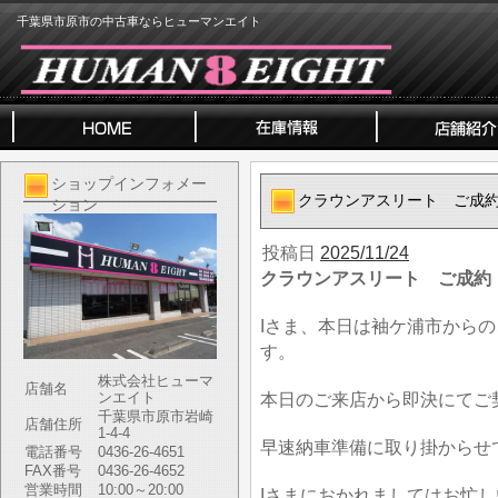
千葉県市原市の中古車ならヒューマンエイト
ショップインフォメー
クラウンアスリート ご成
ション
投稿日
2025/11/24
クラウンアスリート ご成約
Iさま、本日は袖ケ浦市から
す。
株式会社ヒューマ
店舗名
ンエイト
本日のご来店から即決にてご
千葉県市原市岩崎
店舗住所
1-4-4
早速納車準備に取り掛からせ
電話番号
0436-26-4651
FAX番号
0436-26-4652
営業時間
10:00～20:00
Iさまにおかれましてはお忙