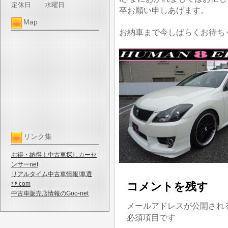
定休日
水曜日
卒お願い申しあげます。
Map
お納車まで今しばらくお待ち
リンク集
お得・納得！中古車探しカーセ
ンサーnet
リアルタイム中古車情報!車選
び.com
コメントを残す
中古車販売店情報のGoo-net
メールアドレスが公開され
必須項目です