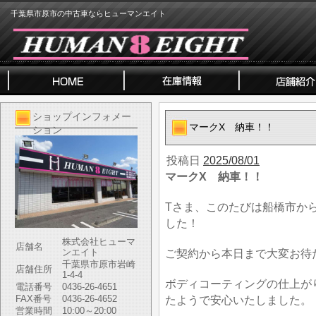
千葉県市原市の中古車ならヒューマンエイト
ショップインフォメー
マークX 納車！！
ション
投稿日
2025/08/01
マークX 納車！！
Tさま、このたびは船橋市か
した！
株式会社ヒューマ
店舗名
ンエイト
ご契約から本日まで大変お待
千葉県市原市岩崎
店舗住所
1-4-4
ボディコーティングの仕上が
電話番号
0436-26-4651
FAX番号
0436-26-4652
たようで安心いたしました。
営業時間
10:00～20:00