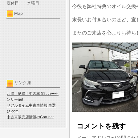
定休日
水曜日
今後も弊社特典のオイル交換
Map
末長いお付き合いのほど、宜
またのご来店を心よりお待ち
リンク集
お得・納得！中古車探しカーセ
ンサーnet
リアルタイム中古車情報!車選
び.com
中古車販売店情報のGoo-net
コメントを残す
メールアドレスが公開され